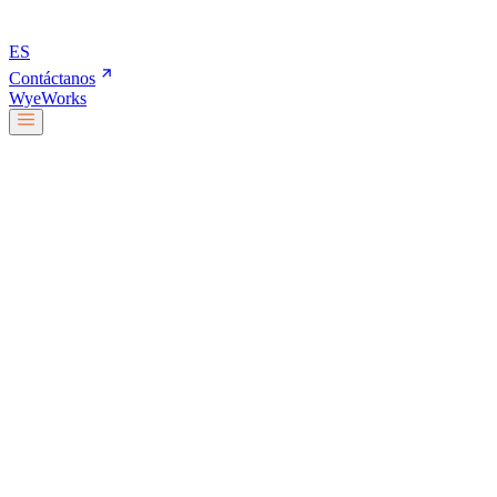
ES
Contáctanos
Wye
Works
Nuestro equipo
Servicios y soluciones
Sobre nosotros
Trabaja con nosotros
Blog