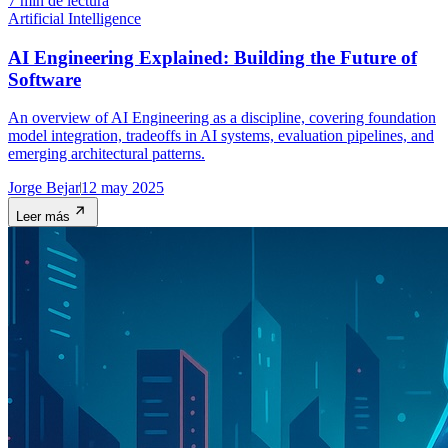
7 min de lectura
Artificial Intelligence
AI Engineering Explained: Building the Future of
Software
An overview of AI Engineering as a discipline, covering foundation
model integration, tradeoffs in AI systems, evaluation pipelines, and
emerging architectural patterns.
Jorge Bejar
12 may 2025
Leer más