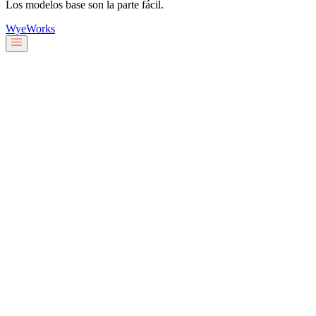
Los modelos base son la parte fácil.
Wye
Works
Nuestro equipo
Servicios y soluciones
Sobre nosotros
Trabaja con nosotros
Blog