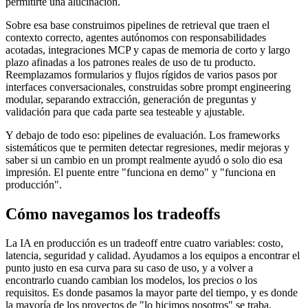
permitirte una alucinación.
Sobre esa base construimos pipelines de retrieval que traen el
contexto correcto, agentes autónomos con responsabilidades
acotadas, integraciones MCP y capas de memoria de corto y largo
plazo afinadas a los patrones reales de uso de tu producto.
Reemplazamos formularios y flujos rígidos de varios pasos por
interfaces conversacionales, construidas sobre prompt engineering
modular, separando extracción, generación de preguntas y
validación para que cada parte sea testeable y ajustable.
Y debajo de todo eso: pipelines de evaluación. Los frameworks
sistemáticos que te permiten detectar regresiones, medir mejoras y
saber si un cambio en un prompt realmente ayudó o solo dio esa
impresión. El puente entre "funciona en demo" y "funciona en
producción".
Cómo navegamos los tradeoffs
La IA en producción es un tradeoff entre cuatro variables: costo,
latencia, seguridad y calidad. Ayudamos a los equipos a encontrar el
punto justo en esa curva para su caso de uso, y a volver a
encontrarlo cuando cambian los modelos, los precios o los
requisitos. Es donde pasamos la mayor parte del tiempo, y es donde
la mayoría de los proyectos de "lo hicimos nosotros" se traba.