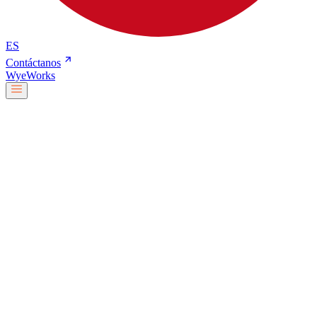
ES
Contáctanos
Wye
Works
Nuestro equipo
Servicios y soluciones
Sobre nosotros
Trabaja con nosotros
Blog