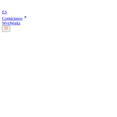
ES
Contáctanos
Wye
Works
Nuestro equipo
Servicios y soluciones
Sobre nosotros
Trabaja con nosotros
Blog